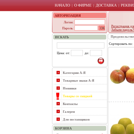
НАЧАЛО
О ФИРМЕ
ДОСТАВКА
РЕКВИ
|
|
|
АВТОРИЗАЦИЯ
Логин:
Регистрация дл
Пароль:
Забыли пароль?
Продовольств
ИСКАТЬ
Сортировать по
Цена: от:
до:
Категории А-Я
Товарные знаки А-Я
Новинки
Товары со скидкой
Контакты
Галереи
Для поставщиков
КОРЗИНА