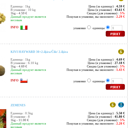
Единица : 1kg
Цена (за единицу) :
4.59 €
В упаковке : 10 kg
Цена (в упаковке) :
43.61 €
1kg - 4.59 €
Скидка (для упаковки) :
5%
Данный продукт является
Покупая в упаковке, вы экономите :
2.29 €
весовым
INFO
упаковки
единицы
KIVI HAYWARD 30+2.šķira/Čīle/ 2.šķira
Единица : 1kg
Цена (за единицу) :
4.69 €
В упаковке : 6.10 kg
Цена (в упаковке) :
27.18 €
1kg - 4.69 €
Скидка (для упаковки) :
5%
Данный продукт является
Покупая в упаковке, вы экономите :
1.43 €
весовым
INFO
упаковки
единицы
ZEMENES
Единица : 0.5kg
Цена (за единицу) :
5.50 €
В упаковке : 8
Цена (в упаковке) :
41.80 €
1kg - 11.00 €
Скидка (для упаковки) :
5%
Данный продукт является
Покупая в упаковке, вы экономите :
2.20 €
весовым