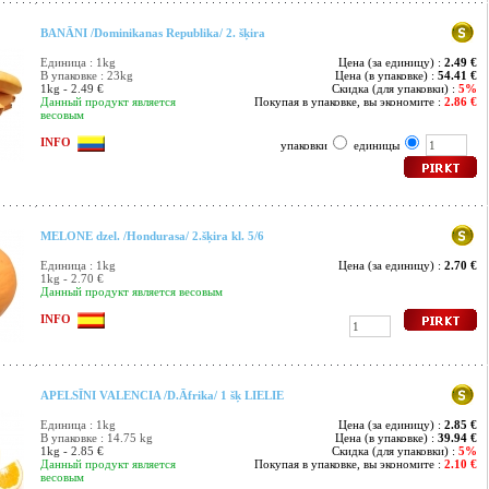
BANĀNI /Dominikanas Republika/ 2. šķira
Единица : 1kg
Цена (за единицу) :
2.49 €
В упаковке : 23kg
Цена (в упаковке) :
54.41 €
1kg - 2.49 €
Скидка (для упаковки) :
5%
Данный продукт является
Покупая в упаковке, вы экономите :
2.86 €
весовым
INFO
упаковки
единицы
MELONE dzel. /Hondurasa/ 2.šķira kl. 5/6
Единица : 1kg
Цена (за единицу) :
2.70 €
1kg - 2.70 €
Данный продукт является весовым
INFO
APELSĪNI VALENCIA /D.Āfrika/ 1 šķ LIELIE
Единица : 1kg
Цена (за единицу) :
2.85 €
В упаковке : 14.75 kg
Цена (в упаковке) :
39.94 €
1kg - 2.85 €
Скидка (для упаковки) :
5%
Данный продукт является
Покупая в упаковке, вы экономите :
2.10 €
весовым