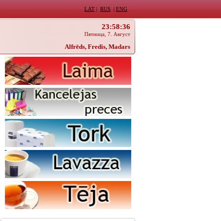
LAT
|
RUS
|
ENG
23:58:37
Пятница, 7. Август
Alfrēds, Fredis, Madars