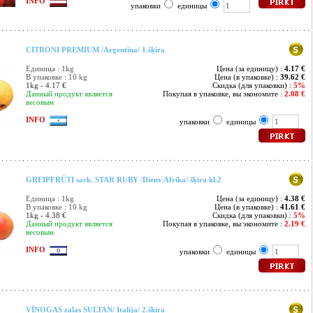
INFO
упаковки
единицы
CITRONI PREMIUM /Argentīna/ 1.šķira
Единица : 1kg
Цена (за единицу) :
4.17 €
В упаковке : 10 kg
Цена (в упаковке) :
39.62 €
1kg - 4.17 €
Скидка (для упаковки) :
5%
Данный продукт является
Покупая в упаковке, вы экономите :
2.08 €
весовым
INFO
упаковки
единицы
GREIPFRŪTI sark. STAR RUBY /Dienv.Afrika/ šķira kl.2
Единица : 1kg
Цена (за единицу) :
4.38 €
В упаковке : 10 kg
Цена (в упаковке) :
41.61 €
1kg - 4.38 €
Скидка (для упаковки) :
5%
Данный продукт является
Покупая в упаковке, вы экономите :
2.19 €
весовым
INFO
упаковки
единицы
VĪNOGAS zaļas SULTAN/ Italija/ 2.šķira