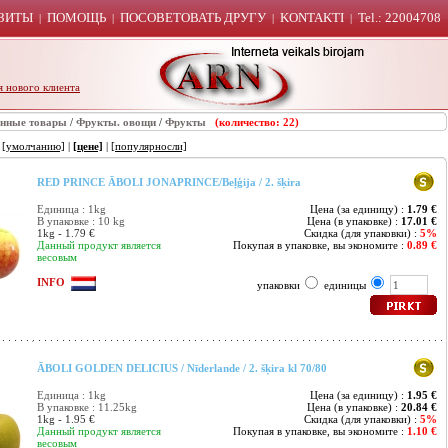
ЗИТЫ
ПОМОЩЬ
ПОСОВЕТОВАТЬ ДРУГУ
KONTAKTI
Tel.: 22004708
|
|
|
|
я нового клиента
енные товары
/
Фрукты. овощи
/
Фрукты
(количество: 22)
:
[умолчанию]
|
[цене]
|
[популярносли]
RED PRINCE ĀBOLI JONAPRINCE/Beļģija / 2. šķira
Единица : 1kg
Цена (за единицу) :
1.79 €
В упаковке : 10 kg
Цена (в упаковке) :
17.01 €
1kg - 1.79 €
Скидка (для упаковки) :
5%
Данный продукт является
Покупая в упаковке, вы экономите :
0.89 €
весовым
INFO
упаковки
единицы
ĀBOLI GOLDEN DELICIUS / Nīderlande / 2. šķira kl 70/80
Единица : 1kg
Цена (за единицу) :
1.95 €
В упаковке : 11.25kg
Цена (в упаковке) :
20.84 €
1kg - 1.95 €
Скидка (для упаковки) :
5%
Данный продукт является
Покупая в упаковке, вы экономите :
1.10 €
весовым