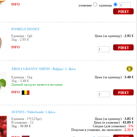
INFO
упаковки
единицы
POMELO HONEY
Единица : 1gb
Цена (за единицу) :
2.95 €
1kg - 2.95 €
INFO
ĀBOLI GRANNY SMITH / Beļģija/ 2. šķira
Единица : 1kg
Цена (за единицу) :
3.48 €
1kg - 3.48 €
Данный продукт является весовым
INFO
AVENES / Nīderlande/ 1.šķira
Единица : 1*(125gr)
Цена (за единицу) :
3.85 €
В упаковке : 12
Цена (в упаковке) :
43.89 €
1kg - 30.80 €
Скидка (для упаковки) :
5%
Покупая в упаковке, вы экономите :
2.31 €