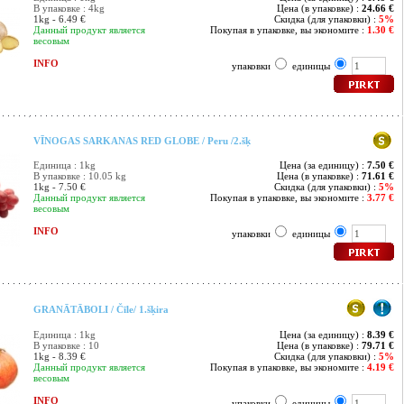
В упаковке : 4kg
Цена (в упаковке) :
24.66 €
1kg - 6.49 €
Скидка (для упаковки) :
5%
Данный продукт является
Покупая в упаковке, вы экономите :
1.30 €
весовым
INFO
упаковки
единицы
VĪNOGAS SARKANAS RED GLOBE / Peru /2.šķ
Единица : 1kg
Цена (за единицу) :
7.50 €
В упаковке : 10.05 kg
Цена (в упаковке) :
71.61 €
1kg - 7.50 €
Скидка (для упаковки) :
5%
Данный продукт является
Покупая в упаковке, вы экономите :
3.77 €
весовым
INFO
упаковки
единицы
GRANĀTĀBOLI / Čīle/ 1.šķira
Единица : 1kg
Цена (за единицу) :
8.39 €
В упаковке : 10
Цена (в упаковке) :
79.71 €
1kg - 8.39 €
Скидка (для упаковки) :
5%
Данный продукт является
Покупая в упаковке, вы экономите :
4.19 €
весовым
INFO
упаковки
единицы