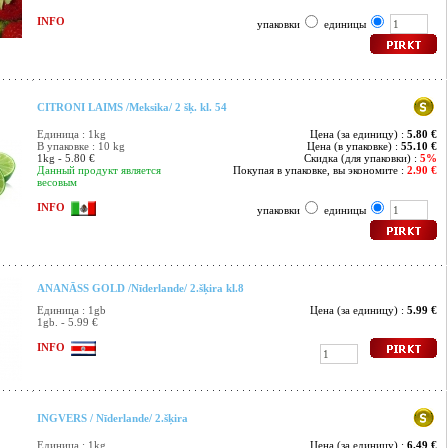
INFO
упаковки
единицы
CITRONI LAIMS /Meksika/ 2 šķ. kl. 54
Единица : 1kg
Цена (за единицу) :
5.80 €
В упаковке : 10 kg
Цена (в упаковке) :
55.10 €
1kg - 5.80 €
Скидка (для упаковки) :
5%
Данный продукт является
Покупая в упаковке, вы экономите :
2.90 €
весовым
INFO
упаковки
единицы
ANANĀSS GOLD /Nīderlande/ 2.šķira kl.8
Единица : 1gb
Цена (за единицу) :
5.99 €
1gb. - 5.99 €
INFO
INGVERS / Nīderlande/ 2.šķira
Единица : 1kg
Цена (за единицу) :
6.49 €