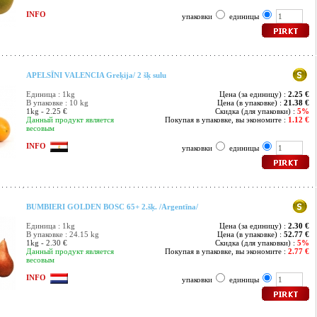
INFO
упаковки
единицы
APELSĪNI VALENCIA Greķija/ 2 šķ sulu
Единица : 1kg
Цена (за единицу) :
2.25 €
В упаковке : 10 kg
Цена (в упаковке) :
21.38 €
1kg - 2.25 €
Скидка (для упаковки) :
5%
Данный продукт является
Покупая в упаковке, вы экономите :
1.12 €
весовым
INFO
упаковки
единицы
BUMBIERI GOLDEN BOSC 65+ 2.šķ. /Argentīna/
Единица : 1kg
Цена (за единицу) :
2.30 €
В упаковке : 24.15 kg
Цена (в упаковке) :
52.77 €
1kg - 2.30 €
Скидка (для упаковки) :
5%
Данный продукт является
Покупая в упаковке, вы экономите :
2.77 €
весовым
INFO
упаковки
единицы