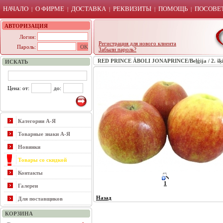
НАЧАЛО
О ФИРМЕ
ДОСТАВКА
РЕКВИЗИТЫ
ПОМОЩЬ
ПОСОВЕТ
|
|
|
|
|
АВТОРИЗАЦИЯ
Логин:
Регистрация для нового клиента
Пароль:
Забыли пароль?
RED PRINCE ĀBOLI JONAPRINCE/Beļģija / 2. šķ
ИСКАТЬ
Цена: от:
до:
Категории А-Я
Товарные знаки А-Я
Новинки
Товары со скидкой
Контакты
1
Галереи
Назад
Для поставщиков
КОРЗИНА