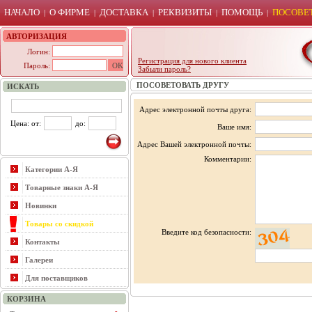
НАЧАЛО
О ФИРМЕ
ДОСТАВКА
РЕКВИЗИТЫ
ПОМОЩЬ
ПОСОВЕТ
|
|
|
|
|
АВТОРИЗАЦИЯ
Логин:
Регистрация для нового клиента
Пароль:
Забыли пароль?
ПОСОВЕТОВАТЬ ДРУГУ
ИСКАТЬ
Адрес электронной почты друга:
Цена: от:
до:
Ваше имя:
Адрес Вашей электронной почты:
Комментарии:
Категории А-Я
Товарные знаки А-Я
Новинки
Товары со скидкой
Введите код безопасности:
Контакты
Галереи
Для поставщиков
КОРЗИНА