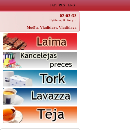
LAT
|
RUS
|
ENG
02:03:33
Суббота, 8. Август
Mudīte, Vladislavs, Vladislava