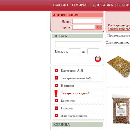
НАЧАЛО
О ФИРМЕ
ДОСТАВКА
РЕКВИ
|
|
|
АВТОРИЗАЦИЯ
Логин:
Регистрация дл
Пароль:
Забыли пароль?
Продовольств
ИСКАТЬ
Сортировать по
Цена: от:
до:
Категории А-Я
Товарные знаки А-Я
Новинки
Товары со скидкой
Контакты
Галереи
Для поставщиков
КОРЗИНА