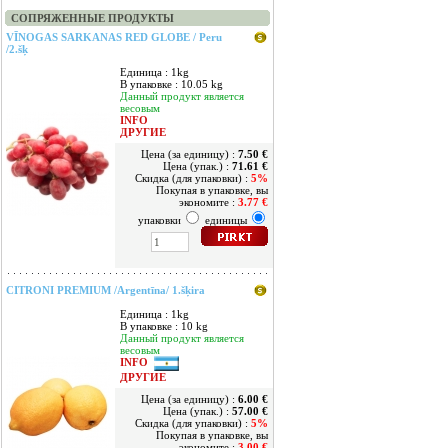
СОПРЯЖЕННЫЕ ПРОДУКТЫ
VĪNOGAS SARKANAS RED GLOBE / Peru
/2.šķ
Единица : 1kg
В упаковке : 10.05 kg
Данный продукт является
весовым
INFO
ДРУГИЕ
Цена (за единицу) :
7.50 €
Цена (упак.) :
71.61 €
Скидка (для упаковки) :
5%
Покупая в упаковке, вы
экономите :
3.77 €
упаковки
единицы
CITRONI PREMIUM /Argentīna/ 1.šķira
Единица : 1kg
В упаковке : 10 kg
Данный продукт является
весовым
INFO
ДРУГИЕ
Цена (за единицу) :
6.00 €
Цена (упак.) :
57.00 €
Скидка (для упаковки) :
5%
Покупая в упаковке, вы
экономите :
3.00 €