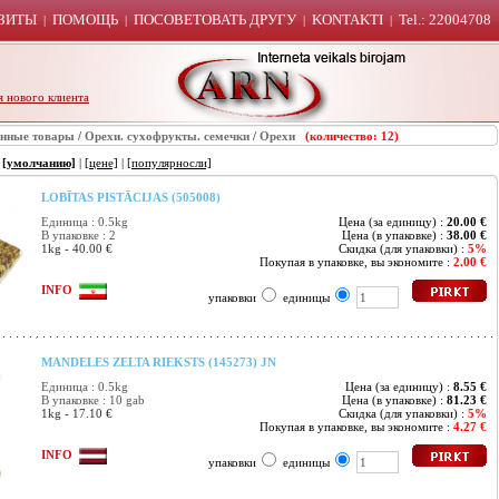
ЗИТЫ
ПОМОЩЬ
ПОСОВЕТОВАТЬ ДРУГУ
KONTAKTI
Tel.: 22004708
|
|
|
|
я нового клиента
енные товары
/
Орехи. сухофрукты. семечки
/
Орехи
(количество: 12)
:
[умолчанию]
|
[цене]
|
[популярносли]
LOBĪTAS PISTĀCIJAS (505008)
Единица : 0.5kg
Цена (за единицу) :
20.00 €
В упаковке : 2
Цена (в упаковке) :
38.00 €
1kg - 40.00 €
Скидка (для упаковки) :
5%
Покупая в упаковке, вы экономите :
2.00 €
INFO
упаковки
единицы
MANDELES ZELTA RIEKSTS (145273) JN
Единица : 0.5kg
Цена (за единицу) :
8.55 €
В упаковке : 10 gab
Цена (в упаковке) :
81.23 €
1kg - 17.10 €
Скидка (для упаковки) :
5%
Покупая в упаковке, вы экономите :
4.27 €
INFO
упаковки
единицы