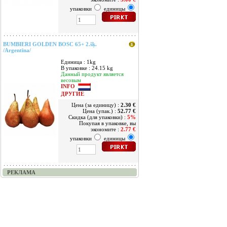
упаковки
единицы
BUMBIERI GOLDEN BOSC 65+ 2.šķ.
/Argentīna/
Единица : 1kg
В упаковке : 24.15 kg
Данный продукт является
весовым
INFO
ДРУГИЕ
Цена (за единицу) :
2.30 €
Цена (упак.) :
52.77 €
Скидка (для упаковки) :
5%
Покупая в упаковке, вы
экономите :
2.77 €
упаковки
единицы
РЕКЛАМА