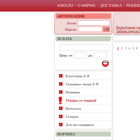
НАЧАЛО
О ФИРМЕ
ДОСТАВКА
РЕКВИ
|
|
|
АВТОРИЗАЦИЯ
Логин:
Регистрация дл
Пароль:
Забыли пароль?
ИСКАТЬ
1
2
3
4
5
6
Цена: от:
до:
Категории А-Я
Товарные знаки А-Я
Новинки
Товары со скидкой
Контакты
Галереи
Для поставщиков
КОРЗИНА