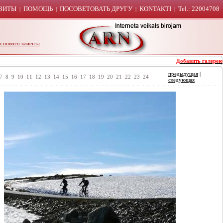
ЗИТЫ
ПОМОЩЬ
ПОСОВЕТОВАТЬ ДРУГУ
KONTAKTI
Tel.: 22004708
|
|
|
|
я нового клиента
Добавить галерею
предыдущая
|
7
8
9
10
11
12
13
14
15
16
17
18
19
20
21
22
23
24
следующая