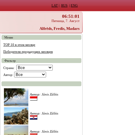
LAT
|
RUS
|
ENG
06:51:01
Пятница, 7. Август
Alfrēds, Fredis, Madars
Меню
TOP 10 в этом месяце
Победители предыдущих месяцев
Фильтр
Страна:
Автор:
Автор: Jānis Zālītis
Автор: Jānis Zālītis
Автор: Jānis Zālītis