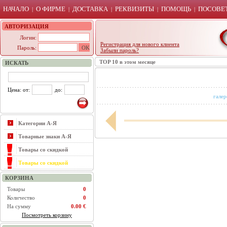
НАЧАЛО
О ФИРМЕ
ДОСТАВКА
РЕКВИЗИТЫ
ПОМОЩЬ
ПОСОВЕТ
|
|
|
|
|
АВТОРИЗАЦИЯ
Логин:
Регистрация для нового клиента
Пароль:
Забыли пароль?
TOP 10 в этом месяце
ИСКАТЬ
Цена: от:
до:
галер
Категории А-Я
Товарные знаки А-Я
Товары со скидкой
Товары со скидкой
КОРЗИНА
Товары
0
Количество
0
На сумму
0.00 €
Посмотреть корзину