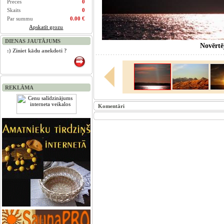
Preces
0
Skaits
0
Par summu
0.00 €
Apskatīt grozu
DIENAS JAUTĀJUMS
Novērt
:) Ziniet kādu anekdoti ?
REKLĀMA
Komentāri