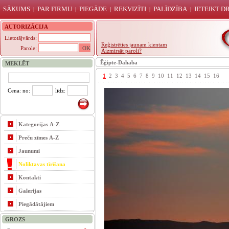
SĀKUMS
PAR FIRMU
PIEGĀDE
REKVIZĪTI
PALĪDZĪBA
IETEIKT 
|
|
|
|
|
AUTORIZĀCIJA
Lietotājvārds:
Reģistrēties jaunam kientam
Parole:
Aizmirsāt paroli?
Ēģipte-Dahaba
MEKLĒT
1
2
3
4
5
6
7
8
9
10
11
12
13
14
15
16
Cena: no:
līdz:
Kategorijas A-Z
Preču zīmes A-Z
Jaunumi
Noliktavas tīrīšana
Kontakti
Galerijas
Piegādātājiem
GROZS