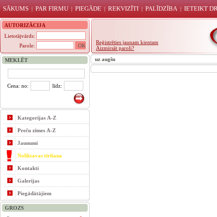
SĀKUMS
PAR FIRMU
PIEGĀDE
REKVIZĪTI
PALĪDZĪBA
IETEIKT 
|
|
|
|
|
AUTORIZĀCIJA
Lietotājvārds:
Reģistrēties jaunam kientam
Parole:
Aizmirsāt paroli?
uz augšu
MEKLĒT
Cena: no:
līdz:
Kategorijas A-Z
Preču zīmes A-Z
Jaunumi
Noliktavas tīrīšana
Kontakti
Galerijas
Piegādātājiem
GROZS