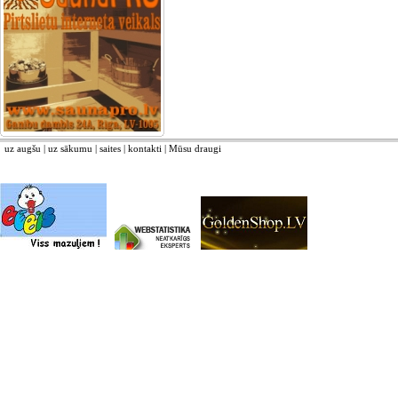
uz augšu
|
uz sākumu
|
saites
|
kontakti
|
Mūsu draugi