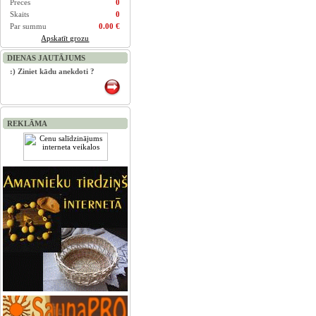
Preces
0
Skaits
0
Par summu
0.00 €
Apskatīt grozu
DIENAS JAUTĀJUMS
:) Ziniet kādu anekdoti ?
REKLĀMA