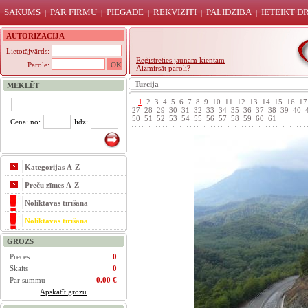
SĀKUMS
PAR FIRMU
PIEGĀDE
REKVIZĪTI
PALĪDZĪBA
IETEIKT 
|
|
|
|
|
AUTORIZĀCIJA
Lietotājvārds:
Reģistrēties jaunam kientam
Parole:
Aizmirsāt paroli?
Turcija
MEKLĒT
1
2
3
4
5
6
7
8
9
10
11
12
13
14
15
16
17
27
28
29
30
31
32
33
34
35
36
37
38
39
40
50
51
52
53
54
55
56
57
58
59
60
61
Cena: no:
līdz:
Kategorijas A-Z
Preču zīmes A-Z
Noliktavas tīrīšana
Noliktavas tīrīšana
GROZS
Preces
0
Skaits
0
Par summu
0.00 €
Apskatīt grozu