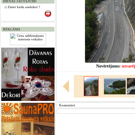
DIENAS JAUTĀJUMS
:) Ziniet kādu anekdoti ?
REKLĀMA
Novērtējums:
uzvarē
Komentāri