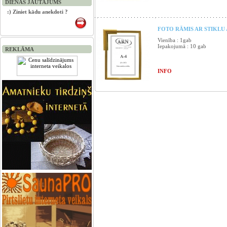
DIENAS JAUTĀJUMS
:) Ziniet kādu anekdoti ?
FOTO RĀMIS AR STIKLU A
Vienība : 1gab
Iepakojumā : 10 gab
REKLĀMA
INFO