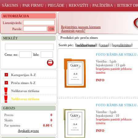
SĀKUMS
PAR FIRMU
PIEGĀDE
REKVIZĪTI
PALĪDZĪBA
IETEIKT 
|
|
|
|
|
AUTORIZĀCIJA
Lietotājvārds:
Reģistrēties jaunam kientam
Parole:
Aizmirsāt paroli?
Produkti pēc preču zīmes
MEKLĒT
Sortēt pēc:
[noklusējuma]
|
[cenas]
|
[populāritātes]
Cena: no:
līdz:
FOTO RĀMIS AR STIKLU A
Vienība : 1gab
Iepakojumā : 15 gab
Iespējams pasūtīt jebkura
izmēra
Kategorijas A-Z
INFO
Preču zīmes A-Z
Noliktavas tīrīšana
Noliktavas tīrīšana
FOTO RĀMIS AR STIKLU A
GROZS
Vienība : 1gab
Preces
0
Iepakojumā : 10
Iespējams pasūtīt jebkura
Skaits
0
izmēra
Par summu
0.00 €
Apskatīt grozu
INFO