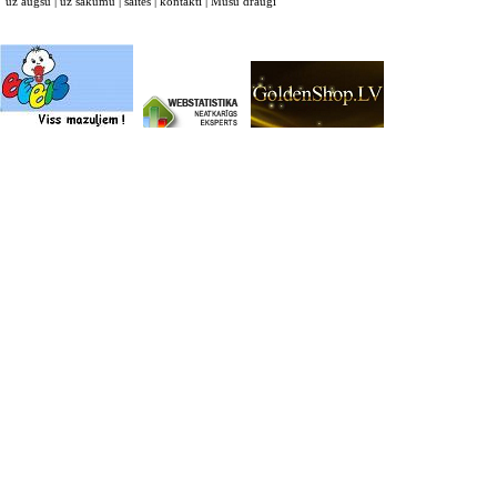
uz augšu
|
uz sākumu
|
saites
|
kontakti
|
Mūsu draugi