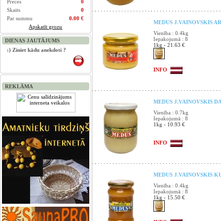
Preces
0
Skaits
0
Par summu
0.00 €
MEDUS J.VAINOVSKIS AR
Apskatīt grozu
Vienība : 0.4kg
Iepakojumā : 8
DIENAS JAUTĀJUMS
1kg - 21.63 €
:) Ziniet kādu anekdoti ?
INFO
REKLĀMA
MEDUS J.VAINOVSKIS DA
Vienība : 0.7kg
Iepakojumā : 8
1kg - 10.93 €
INFO
MEDUS J.VAINOVSKIS KU
Vienība : 0.4kg
Iepakojumā : 8
1kg - 15.50 €