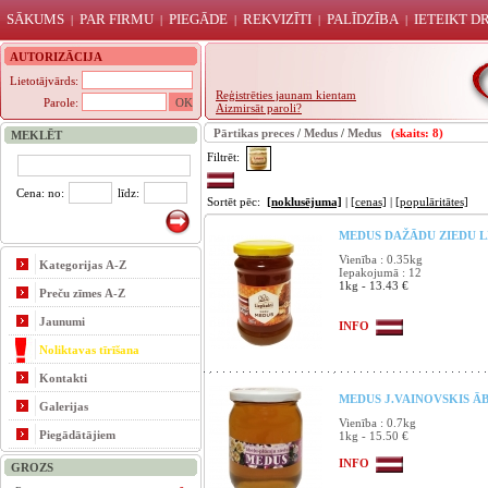
SĀKUMS
PAR FIRMU
PIEGĀDE
REKVIZĪTI
PALĪDZĪBA
IETEIKT 
|
|
|
|
|
AUTORIZĀCIJA
Lietotājvārds:
Reģistrēties jaunam kientam
Parole:
Aizmirsāt paroli?
Pārtikas preces
/
Medus
/
Medus
(skaits: 8)
MEKLĒT
Filtrēt:
Cena: no:
līdz:
Sortēt pēc:
[noklusējuma]
|
[cenas]
|
[populāritātes]
MEDUS DAŽĀDU ZIEDU LI
Vienība : 0.35kg
Kategorijas A-Z
Iepakojumā : 12
1kg - 13.43 €
Preču zīmes A-Z
Jaunumi
INFO
Noliktavas tīrīšana
Kontakti
MEDUS J.VAINOVSKIS ĀB
Galerijas
Vienība : 0.7kg
Piegādātājiem
1kg - 15.50 €
INFO
GROZS