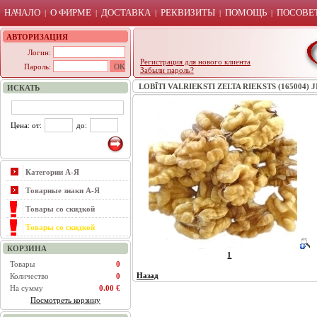
НАЧАЛО
О ФИРМЕ
ДОСТАВКА
РЕКВИЗИТЫ
ПОМОЩЬ
ПОСОВЕТ
|
|
|
|
|
АВТОРИЗАЦИЯ
Логин:
Регистрация для нового клиента
Пароль:
Забыли пароль?
LOBĪTI VALRIEKSTI ZELTA RIEKSTS (165004) J
ИСКАТЬ
Цена: от:
до:
Категории А-Я
Товарные знаки А-Я
Товары со скидкой
Товары со скидкой
КОРЗИНА
1
Товары
0
Назад
Количество
0
На сумму
0.00 €
Посмотреть корзину