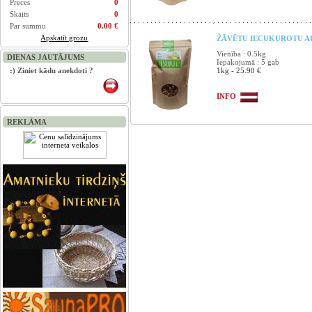
Preces
0
Skaits
0
Par summu
0.00 €
Apskatīt grozu
ŽĀVĒTU IECUKUROTU AU
Vienība : 0.5kg
DIENAS JAUTĀJUMS
Iepakojumā : 5 gab
:) Ziniet kādu anekdoti ?
1kg - 25.90 €
INFO
REKLĀMA