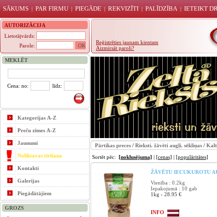
SĀKUMS
PAR FIRMU
PIEGĀDE
REKVIZĪTI
PALĪDZĪBA
IETEIKT 
|
|
|
|
|
AUTORIZĀCIJA
Lietotājvārds:
Reģistrēties jaunam kientam
Parole:
Aizmirsāt paroli?
MEKLĒT
Cena: no:
līdz:
Kategorijas A-Z
Preču zīmes A-Z
Jaunumi
Pārtikas preces
/
Rieksti. žāvēti augļi. sēkliņas
/
Kalt
Noliktavas tīrīšana
Sortēt pēc:
[noklusējuma]
|
[cenas]
|
[populāritātes]
Kontakti
ŽĀVĒTU IECUKUROTU AU
Galerijas
Vienība : 0.2kg
Iepakojumā : 10 gab
Piegādātājiem
1kg - 28.95 €
GROZS
INFO