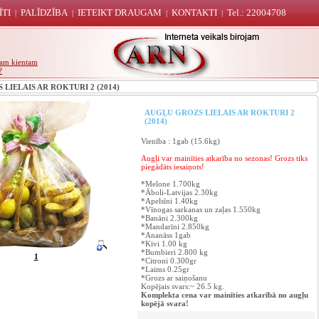
ĪTI
PALĪDZĪBA
IETEIKT DRAUGAM
KONTAKTI
Tel.: 22004708
|
|
|
|
unam kientam
?
IELAIS AR ROKTURI 2 (2014)
AUGĻU GROZS LIELAIS AR ROKTURI 2
(2014)
Vienība : 1gab (15.6kg)
Augļi var mainīties atkarība no sezonas! Grozs tiks
piegādāts iesaiņots!
*Melone 1.700kg
*Āboli-Latvijas 2.30kg
*Apelsīni 1.40kg
*Vīnogas sarkanas un zaļas 1.550kg
*Banāni 2.300kg
*Mandarīni 2.850kg
*Ananāss 1gab
*Kivi 1.00 kg
*Bumbieri 2.800 kg
1
*Citroni 0.300gr
*Laims 0.25gr
*Grozs ar saiņošanu
Kopējais svars:~ 26.5 kg.
Komplekta cena var mainīties atkarībā no augļu
kopējā svara!