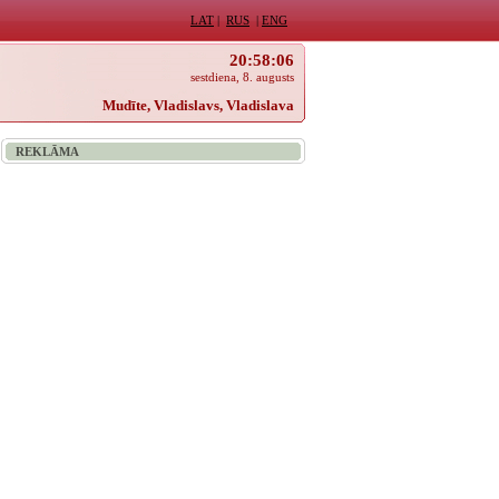
LAT
|
RUS
|
ENG
20:58:06
sestdiena, 8. augusts
Mudīte, Vladislavs, Vladislava
REKLĀMA