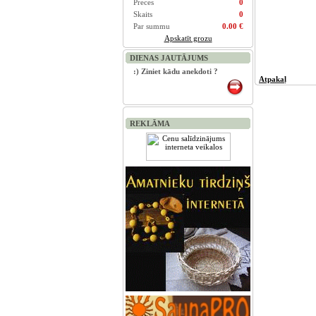
Preces
0
Skaits
0
Par summu
0.00 €
Apskatīt grozu
DIENAS JAUTĀJUMS
:) Ziniet kādu anekdoti ?
Atpakaļ
REKLĀMA