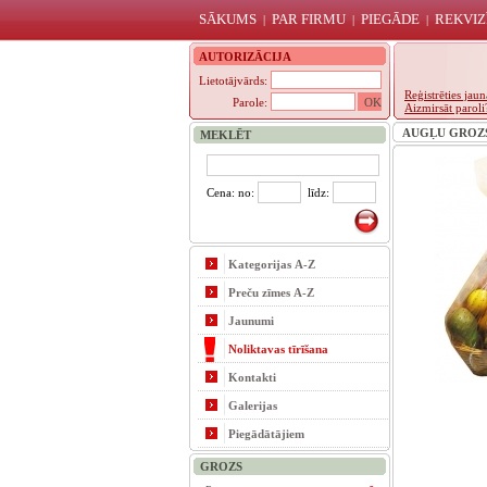
SĀKUMS
PAR FIRMU
PIEGĀDE
REKVIZ
|
|
|
AUTORIZĀCIJA
Lietotājvārds:
Reģistrēties ja
Parole:
Aizmirsāt paroli
AUGĻU GROZS L
MEKLĒT
Cena: no:
līdz:
Kategorijas A-Z
Preču zīmes A-Z
Jaunumi
Noliktavas tīrīšana
Kontakti
Galerijas
Piegādātājiem
GROZS