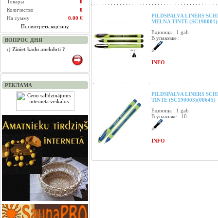
Товары
0
Количество
0
PILDSPALVA LINERS SCH
На сумму
0.00 €
MELNA TINTE (SC190001)
Посмотреть корзину
Единица : 1 gab
В упаковке :
ВОПРОС ДНЯ
:) Ziniet kādu anekdoti ?
INFO
РЕКЛАМА
PILDSPALVA LINERS SCH
TINTE (SC190003)(00645)
Единица : 1 gab
В упаковке : 10
INFO