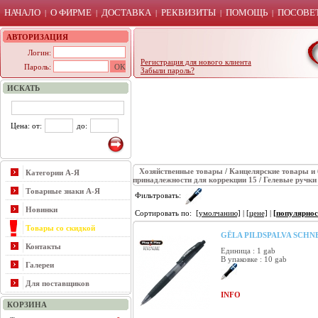
НАЧАЛО
О ФИРМЕ
ДОСТАВКА
РЕКВИЗИТЫ
ПОМОЩЬ
ПОСОВЕТ
|
|
|
|
|
АВТОРИЗАЦИЯ
Логин:
Регистрация для нового клиента
Пароль:
Забыли пароль?
ИСКАТЬ
Цена: от:
до:
Хозяйственные товары
/
Канцелярские товары и
Категории А-Я
принадлежности для коррекции 15
/
Гелевые ручки
Товарные знаки А-Я
Фильтровать:
Новинки
Сортировать по:
[умолчанию]
|
[цене]
|
[популярнос
Товары со скидкой
GĒLA PILDSPALVA SCHNE
Контакты
Единица : 1 gab
В упаковке : 10 gab
Галереи
Для поставщиков
INFO
КОРЗИНА