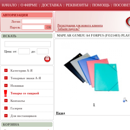
НАЧАЛО
О ФИРМЕ
ДОСТАВКА
РЕКВИЗИТЫ
ПОМОЩЬ
ПОСОВЕТ
|
|
|
|
|
АВТОРИЗАЦИЯ
Логин:
Регистрация для нового клиента
Пароль:
Забыли пароль?
MAPE AR GUMIJU A4 FORPUS (FO21403) PLAS
ИСКАТЬ
Цена: от:
до:
Категории А-Я
Товарные знаки А-Я
Новинки
Товары со скидкой
Контакты
1
Галереи
Назад
Для поставщиков
КОРЗИНА