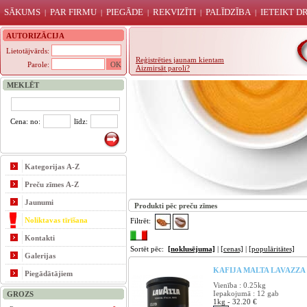
SĀKUMS
PAR FIRMU
PIEGĀDE
REKVIZĪTI
PALĪDZĪBA
IETEIKT 
|
|
|
|
|
AUTORIZĀCIJA
Lietotājvārds:
Reģistrēties jaunam kientam
Parole:
Aizmirsāt paroli?
MEKLĒT
Cena: no:
līdz:
Kategorijas A-Z
Preču zīmes A-Z
Jaunumi
Produkti pēc preču zīmes
Noliktavas tīrīšana
Filtrēt:
Kontakti
Sortēt pēc:
[noklusējuma]
|
[cenas]
|
[populāritātes]
Galerijas
KAFIJA MALTA LAVAZZA 
Piegādātājiem
Vienība : 0.25kg
Iepakojumā : 12 gab
GROZS
1kg - 32.20 €