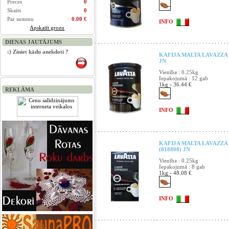
Preces
0
Skaits
0
Par summu
0.00 €
INFO
Apskatīt grozu
DIENAS JAUTĀJUMS
:) Ziniet kādu anekdoti ?
KAFIJA MALTA LAVAZZA 
JN
Vienība : 0.25kg
Iepakojumā : 12 gab
1kg - 36.44 €
REKLĀMA
INFO
KAFIJA MALTA LAVAZZA
(018808) JN
Vienība : 0.25kg
Iepakojumā : 8 gab
1kg - 48.08 €
INFO