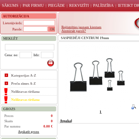
SĀKUMS
PAR FIRMU
PIEGĀDE
REKVIZĪTI
PALĪDZĪBA
IETEIKT 
|
|
|
|
|
AUTORIZĀCIJA
Lietotājvārds:
Reģistrēties jaunam kientam
Parole:
Aizmirsāt paroli?
SASPIEDĒJI CENTRUM 19mm
MEKLĒT
Cena: no:
līdz:
Kategorijas A-Z
Preču zīmes A-Z
Noliktavas tīrīšana
Noliktavas tīrīšana
GROZS
1
Preces
0
Atpakaļ
Skaits
0
Par summu
0.00 €
Apskatīt grozu