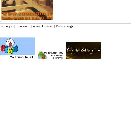
uz augšu
|
uz sākumu
|
saites
|
kontakti
|
Mūsu draugi