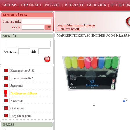
SĀKUMS
PAR FIRMU
PIEGĀDE
REKVIZĪTI
PALĪDZĪBA
IETEIKT 
|
|
|
|
|
AUTORIZĀCIJA
Lietotājvārds:
Reģistrēties jaunam kientam
Parole:
Aizmirsāt paroli?
MARĶERI TEKSTA SCHNEIDER JOB 6 KRĀSAS/
MEKLĒT
Cena: no:
līdz:
Kategorijas A-Z
Preču zīmes A-Z
Jaunumi
Noliktavas tīrīšana
Kontakti
1
Galerijas
Piegādātājiem
GROZS