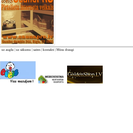
uz augšu
|
uz sākumu
|
saites
|
kontakti
|
Mūsu draugi