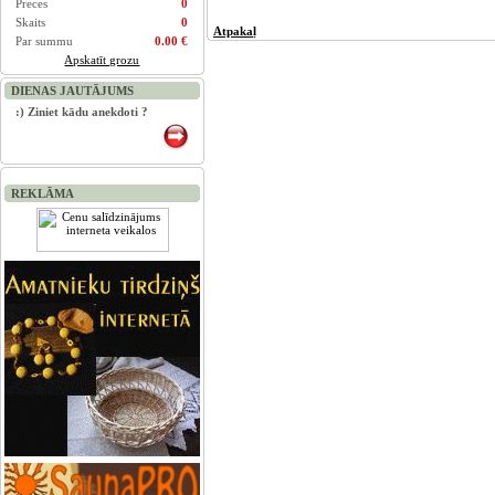
Preces
0
Skaits
0
Atpakaļ
Par summu
0.00 €
Apskatīt grozu
DIENAS JAUTĀJUMS
:) Ziniet kādu anekdoti ?
REKLĀMA