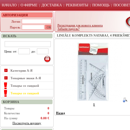
НАЧАЛО
О ФИРМЕ
ДОСТАВКА
РЕКВИЗИТЫ
ПОМОЩЬ
ПОСОВЕТ
|
|
|
|
|
АВТОРИЗАЦИЯ
Логин:
Регистрация для нового клиента
Пароль:
Забыли пароль?
LINEĀLU KOMPLEKTS NATARAJ, 4 PRIEKŠME
ИСКАТЬ
Цена: от:
до:
Категории А-Я
Товарные знаки А-Я
Товары со скидкой
Товары со скидкой
КОРЗИНА
1
Товары
0
Назад
Количество
0
На сумму
0.00 €
Посмотреть корзину