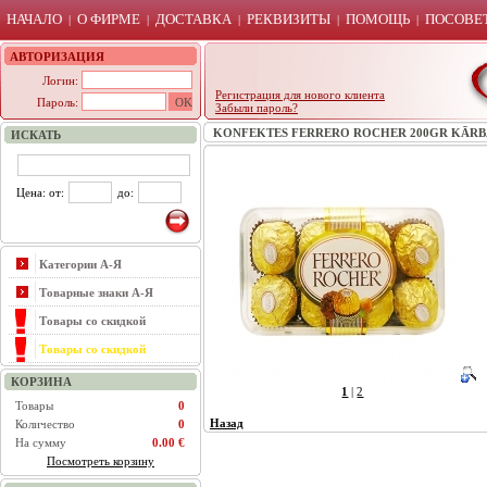
НАЧАЛО
О ФИРМЕ
ДОСТАВКА
РЕКВИЗИТЫ
ПОМОЩЬ
ПОСОВЕТ
|
|
|
|
|
АВТОРИЗАЦИЯ
Логин:
Регистрация для нового клиента
Пароль:
Забыли пароль?
KONFEKTES FERRERO ROCHER 200GR KĀRBĀ (
ИСКАТЬ
Цена: от:
до:
Категории А-Я
Товарные знаки А-Я
Товары со скидкой
Товары со скидкой
КОРЗИНА
1
|
2
Товары
0
Назад
Количество
0
На сумму
0.00 €
Посмотреть корзину