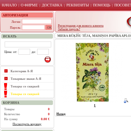
НАЧАЛО
О ФИРМЕ
ДОСТАВКА
РЕКВИЗИТЫ
ПОМОЩЬ
ПОСОВЕТ
|
|
|
|
|
АВТОРИЗАЦИЯ
Логин:
Регистрация для нового клиента
Пароль:
Забыли пароль?
MIERA RŪĶĪŠU TĒJA, MAISIŅOS PAPĪRA APLOKS
ИСКАТЬ
Цена: от:
до:
Категории А-Я
Товарные знаки А-Я
Товары со скидкой
Товары со скидкой
КОРЗИНА
1
Товары
0
Назад
Количество
0
На сумму
0.00 €
Посмотреть корзину