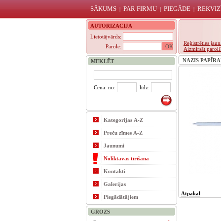
SĀKUMS
PAR FIRMU
PIEGĀDE
REKVIZ
|
|
|
AUTORIZĀCIJA
Lietotājvārds:
Reģistrēties ja
Parole:
Aizmirsāt paroli
NAZIS PAPĪRAM
MEKLĒT
Cena: no:
līdz:
Kategorijas A-Z
Preču zīmes A-Z
Jaunumi
Noliktavas tīrīšana
Kontakti
Galerijas
Atpakaļ
Piegādātājiem
GROZS