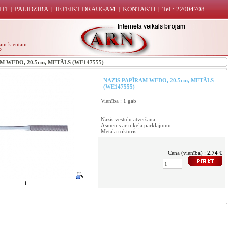
ĪTI
PALĪDZĪBA
IETEIKT DRAUGAM
KONTAKTI
Tel.: 22004708
|
|
|
|
unam kientam
?
 WEDO, 20.5cm, METĀLS (WE147555)
NAZIS PAPĪRAM WEDO, 20.5cm, METĀLS
(WE147555)
Vienība : 1 gab
Nazis vēstuļu atvēršanai
Asmenis ar niķeļa pārklājumu
Metāla rokturis
Cena (vienība) :
2.74 €
1