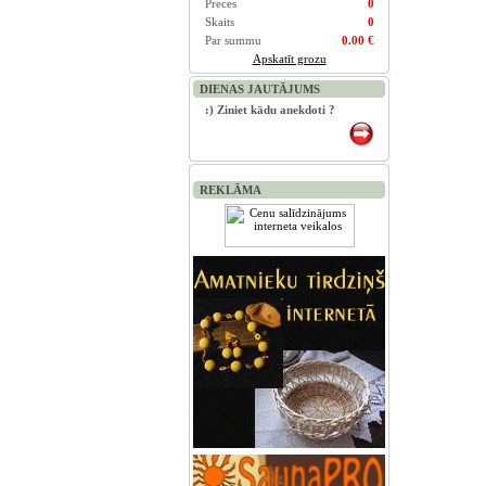
Preces
0
Skaits
0
Par summu
0.00 €
Apskatīt grozu
DIENAS JAUTĀJUMS
:) Ziniet kādu anekdoti ?
REKLĀMA