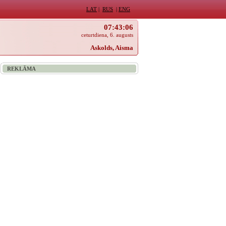
LAT
|
RUS
|
ENG
07:43:06
ceturtdiena, 6. augusts
Askolds, Aisma
REKLĀMA