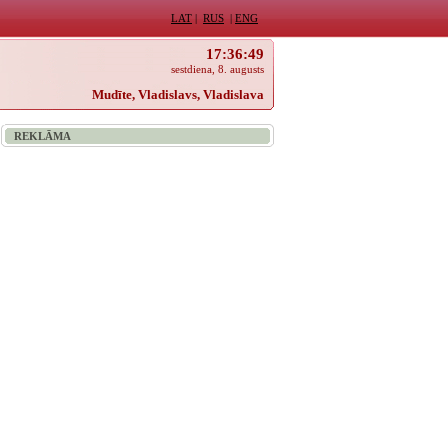
LAT
|
RUS
|
ENG
17:36:49
sestdiena, 8. augusts
Mudīte, Vladislavs, Vladislava
REKLĀMA