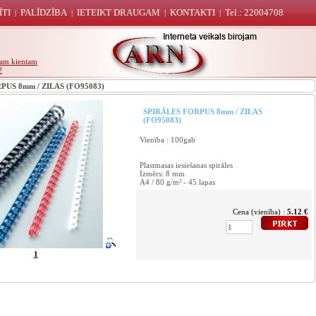
ĪTI
PALĪDZĪBA
IETEIKT DRAUGAM
KONTAKTI
Tel.: 22004708
|
|
|
|
unam kientam
?
US 8mm / ZILAS (FO95083)
SPIRĀLES FORPUS 8mm / ZILAS
(FO95083)
Vienība : 100gab
Plastmasas iesiešanas spirāles
Izmērs: 8 mm
A4 / 80 g/m² - 45 lapas
Cena (vienība) :
5.12 €
1