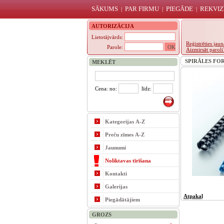
SĀKUMS
PAR FIRMU
PIEGĀDE
REKVIZ
|
|
|
AUTORIZĀCIJA
Lietotājvārds:
Reģistrēties ja
Parole:
Aizmirsāt paroli
SPIRĀLES FORP
MEKLĒT
Cena: no:
līdz:
Kategorijas A-Z
Preču zīmes A-Z
Jaunumi
Noliktavas tīrīšana
Kontakti
Galerijas
Atpakaļ
Piegādātājiem
GROZS