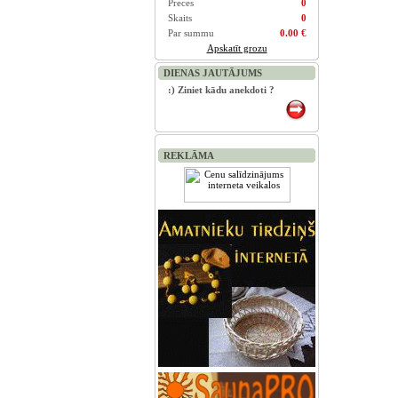
Preces
0
Skaits
0
Par summu
0.00 €
Apskatīt grozu
DIENAS JAUTĀJUMS
:) Ziniet kādu anekdoti ?
REKLĀMA