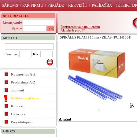
SĀKUMS
PAR FIRMU
PIEGĀDE
REKVIZĪTI
PALĪDZĪBA
IETEIKT 
|
|
|
|
|
AUTORIZĀCIJA
Lietotājvārds:
Reģistrēties jaunam kientam
Parole:
Aizmirsāt paroli?
SPIRĀLES PEACH 16mm / ZILAS (PCH41604)
MEKLĒT
Cena: no:
līdz:
Kategorijas A-Z
Preču zīmes A-Z
Jaunumi
Noliktavas tīrīšana
Kontakti
1
Galerijas
Atpakaļ
Piegādātājiem
GROZS