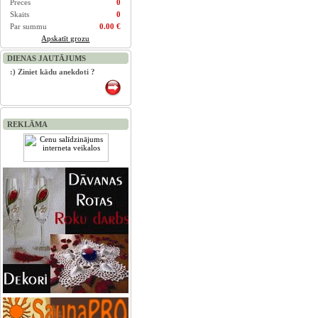
Preces
0
Skaits
0
Par summu
0.00 €
Apskatīt grozu
DIENAS JAUTĀJUMS
:) Ziniet kādu anekdoti ?
REKLĀMA