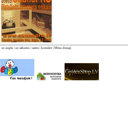
uz augšu
|
uz sākumu
|
saites
|
kontakti
|
Mūsu draugi