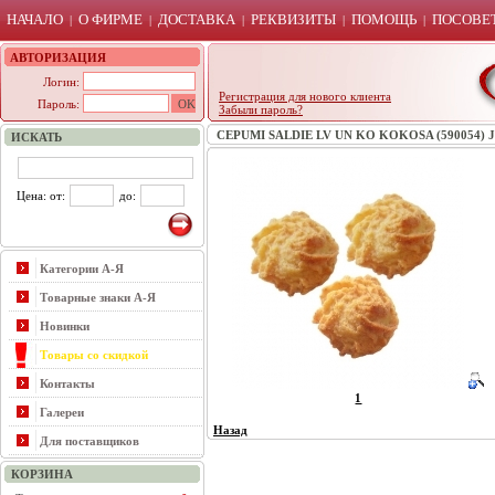
НАЧАЛО
О ФИРМЕ
ДОСТАВКА
РЕКВИЗИТЫ
ПОМОЩЬ
ПОСОВЕТ
|
|
|
|
|
АВТОРИЗАЦИЯ
Логин:
Регистрация для нового клиента
Пароль:
Забыли пароль?
CEPUMI SALDIE LV UN KO KOKOSA (590054) 
ИСКАТЬ
Цена: от:
до:
Категории А-Я
Товарные знаки А-Я
Новинки
Товары со скидкой
Контакты
1
Галереи
Назад
Для поставщиков
КОРЗИНА