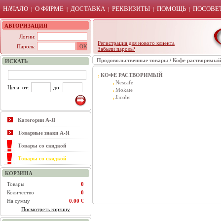
НАЧАЛО
О ФИРМЕ
ДОСТАВКА
РЕКВИЗИТЫ
ПОМОЩЬ
ПОСОВЕТ
|
|
|
|
|
АВТОРИЗАЦИЯ
Логин:
Регистрация для нового клиента
Пароль:
Забыли пароль?
Продовольственные товары
/
Кофе растворимый
ИСКАТЬ
КОФЕ РАСТВОРИМЫЙ
Nescafe
Цена: от:
до:
Mokate
Jacobs
Категории А-Я
Товарные знаки А-Я
Товары со скидкой
Товары со скидкой
КОРЗИНА
Товары
0
Количество
0
На сумму
0.00 €
Посмотреть корзину