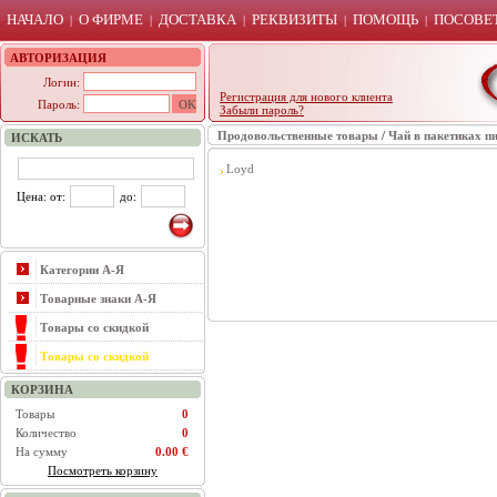
НАЧАЛО
О ФИРМЕ
ДОСТАВКА
РЕКВИЗИТЫ
ПОМОЩЬ
ПОСОВЕТ
|
|
|
|
|
АВТОРИЗАЦИЯ
Логин:
Регистрация для нового клиента
Пароль:
Забыли пароль?
Продовольственные товары
/
Чай в пакетиках п
ИСКАТЬ
Loyd
Цена: от:
до:
Категории А-Я
Товарные знаки А-Я
Товары со скидкой
Товары со скидкой
КОРЗИНА
Товары
0
Количество
0
На сумму
0.00 €
Посмотреть корзину