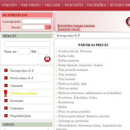
SĀKUMS
PAR FIRMU
PIEGĀDE
REKVIZĪTI
PALĪDZĪBA
IETEIKT 
|
|
|
|
|
AUTORIZĀCIJA
Lietotājvārds:
Reģistrēties jaunam kientam
Parole:
Aizmirsāt paroli?
Kategorijas A-Z
MEKLĒT
PĀRTIKAS PRECES
Svinības birojā. Dāvanas
Cena: no:
līdz:
Kafija malta
Kafijas pupiņas
Kafija šķīstoša. Kapučino. Kakao
Tēja piramid maisiņos
Kategorijas A-Z
Tēja maisiņos
Preču zīmes A-Z
Tēja beramā
Piedevas kafijai, tējai
Jaunumi
Filtri un sietiņi
Piedevas desertiem, saldējumiem un kokteiļiem
Noliktavas tīrīšana
Konfektes. Šokolādes. Zefīrs
Kontakti
Konditoreja
Medus
Galerijas
Piens un piena produkti
Piegādātājiem
Ēdiens katrai dienai. Banketu uzkodas
Garšaugi un garšvielas
GROZS
Minerālūdens. Dzeramais ūdens. Atspirdzinošie
dzērieni