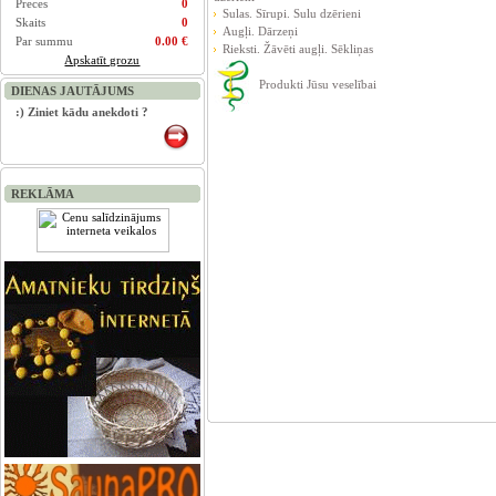
Preces
0
Sulas. Sīrupi. Sulu dzērieni
Skaits
0
Augļi. Dārzeņi
Par summu
0.00 €
Rieksti. Žāvēti augļi. Sēkliņas
Apskatīt grozu
Produkti Jūsu veselībai
DIENAS JAUTĀJUMS
:) Ziniet kādu anekdoti ?
REKLĀMA