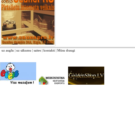
uz augšu
|
uz sākumu
|
saites
|
kontakti
|
Mūsu draugi