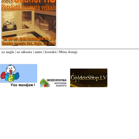
uz augšu
|
uz sākumu
|
saites
|
kontakti
|
Mūsu draugi