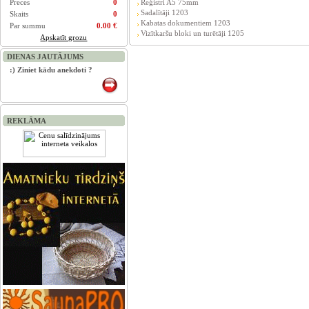
Preces
0
Reģistri A5 75mm
Sadalītāji 1203
Skaits
0
Kabatas dokumentiem 1203
Par summu
0.00 €
Vizītkaršu bloki un turētāji 1205
Apskatīt grozu
DIENAS JAUTĀJUMS
:) Ziniet kādu anekdoti ?
REKLĀMA