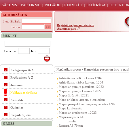
SĀKUMS
PAR FIRMU
PIEGĀDE
REKVIZĪTI
PALĪDZĪBA
IETEIKT 
|
|
|
|
|
AUTORIZĀCIJA
Lietotājvārds:
Reģistrēties jaunam kientam
Parole:
Aizmirsāt paroli?
MEKLĒT
Cena: no:
līdz:
Nepārtikas preces
/
Kancelejas preces un biroja pap
Kategorijas A-Z
Preču zīmes A-Z
Arhivēšanas faili un kastes 1204
Arhivēšanas kārbas kartona 1204
Jaunumi
Mapes ar gumiju plastikāta 12022
Mapes ar gumiju kartona 12022
Noliktavas tīrīšana
Mapes ātršuvēji 12021
Mape ar klipsi, atsperi, piespiedēju
Kontakti
Mapes prospektiem, mapes-planšetes 1202
Galerijas
Mape konferenču
Mapes ar gredzeniem 12023
Piegādātājiem
Mapes-reģistri A4
Esselte
GROZS
Reģistri A3 70mm