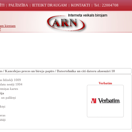
ĪTI
PALĪDZĪBA
IETEIKT DRAUGAM
KONTAKTI
Tel.: 22004708
|
|
|
|
unam kientam
?
es
/
Kancelejas preces un biroja papīrs
/
Datortehnika un citi datoru aksesuāri 10
s līdzekļi 1009
Verbatim
atu nesēji 1004
tmiņas kartes
ija
 un paliktņi
iktņi
eras
ītāji