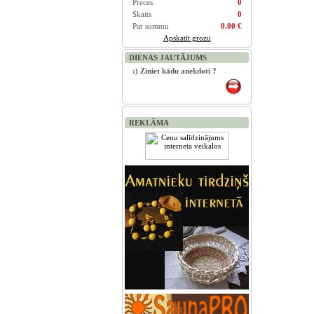
Preces
0
Skaits
0
Par summu
0.00 €
Apskatīt grozu
DIENAS JAUTĀJUMS
:) Ziniet kādu anekdoti ?
REKLĀMA