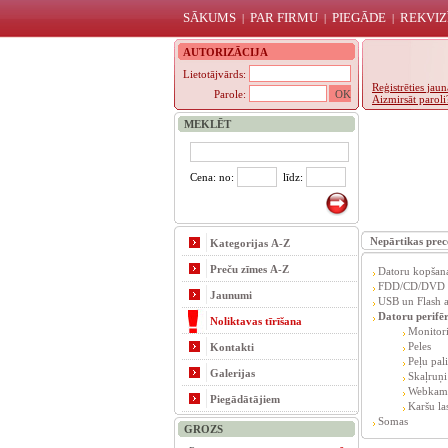
SĀKUMS
PAR FIRMU
PIEGĀDE
REKVIZ
|
|
|
AUTORIZĀCIJA
Lietotājvārds:
Reģistrēties ja
Parole:
Aizmirsāt paroli
MEKLĒT
Cena: no:
līdz:
Nepārtikas prec
Kategorijas A-Z
Preču zīmes A-Z
Datoru kopšana
FDD/CD/DVD d
Jaunumi
USB un Flash a
Datoru perifēr
Noliktavas tīrīšana
Monitori
Peles
Kontakti
Peļu pal
Galerijas
Skaļruņi
Webkam
Piegādātājiem
Karšu las
Somas
GROZS