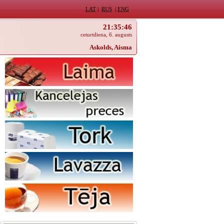
LAT
|
RUS
|
ENG
21:35:46
ceturtdiena, 6. augusts
Askolds, Aisma