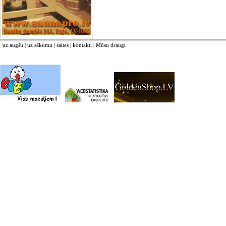
uz augšu
|
uz sākumu
|
saites
|
kontakti
|
Mūsu draugi