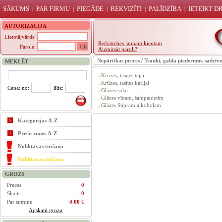
SĀKUMS
PAR FIRMU
PIEGĀDE
REKVIZĪTI
PALĪDZĪBA
IETEIKT 
|
|
|
|
|
AUTORIZĀCIJA
Lietotājvārds:
Reģistrēties jaunam kientam
Parole:
Aizmirsāt paroli?
Nepārtikas preces
/
Trauki, galda piederumi. sadzīve
MEKLĒT
Krūzes, tasītes tējai
Krūzes, tasītes kafijai
Cena: no:
līdz:
Glāzes sulai
Glāzes vīnam, šampanietim
Glāzes Stipram alkoholam
Kategorijas A-Z
Preču zīmes A-Z
Noliktavas tīrīšana
Noliktavas tīrīšana
GROZS
Preces
0
Skaits
0
Par summu
0.00 €
Apskatīt grozu