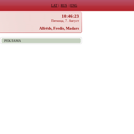
LAT
|
RUS
|
ENG
10:46:23
Пятница, 7. Август
Alfrēds, Fredis, Madars
РЕКЛАМА