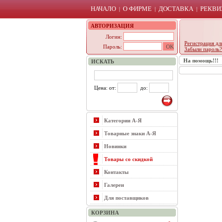
НАЧАЛО
О ФИРМЕ
ДОСТАВКА
РЕКВИ
|
|
|
АВТОРИЗАЦИЯ
Логин:
Регистрация дл
Пароль:
Забыли пароль?
На помощь!!!
ИСКАТЬ
Цена: от:
до:
Категории А-Я
Товарные знаки А-Я
Новинки
Товары со скидкой
Контакты
Галереи
Для поставщиков
КОРЗИНА