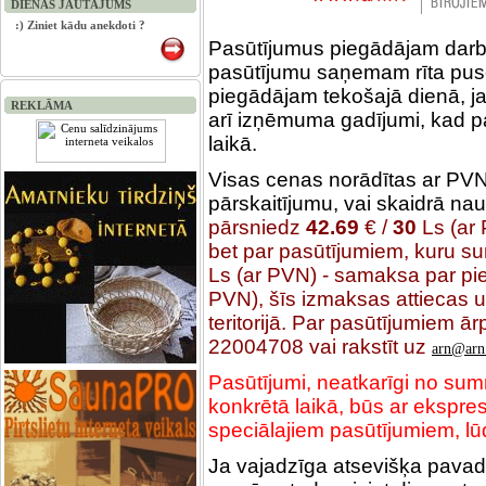
DIENAS JAUTĀJUMS
:) Ziniet kādu anekdoti ?
Pasūtījumus piegādājam darb
pasūtījumu saņemam rīta pusē
piegādājam tekošajā dienā, ja 
REKLĀMA
arī izņēmuma gadījumi, kad pa
laikā.
Visas cenas norādītas ar PVN
pārskaitījumu, vai skaidrā na
pārsniedz
42.69
€
/
30
Ls (ar
bet par pasūtījumiem, kuru 
Ls (ar PVN) - samaksa par pie
PVN), šīs izmaksas attiecas 
teritorijā. Par pasūtījumiem ā
22004708 vai rakstīt uz
arn@arn
Pasūtījumi, neatkarīgi no sum
konkrētā laikā, būs ar ekspr
speciālajiem pasūtījumiem, lū
Ja vajadzīga atsevišķa pavad