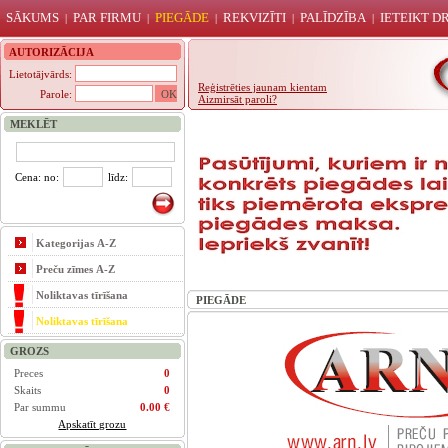
SĀKUMS
PAR FIRMU
PIEGĀDE
REKVIZĪTI
PALĪDZĪBA
IETEIKT 
|
|
|
|
|
AUTORIZĀCIJA
Lietotājvārds:
Reģistrēties jaunam kientam
Parole:
Aizmirsāt paroli?
MEKLĒT
Cena: no:
līdz:
Kategorijas A-Z
Preču zīmes A-Z
Noliktavas tīrīšana
PIEGĀDE
Noliktavas tīrīšana
GROZS
Preces
0
Skaits
0
Par summu
0.00 €
Apskatīt grozu