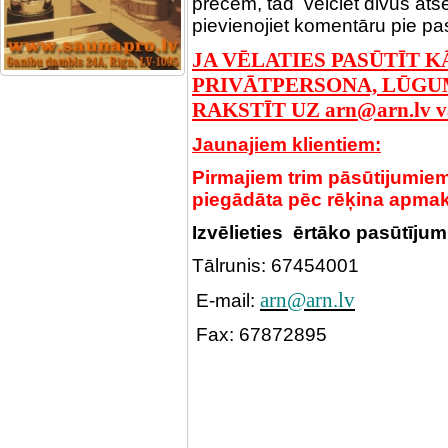
precēm, tad veiciet divus ats
pievienojiet komentāru pie pa
JA VĒLATIES PASŪTĪT K
PRIVĀTPERSONA, LŪGUMS
RAKSTĪT UZ arn@arn.lv v
Jaunajiem klientiem:
Pirmajiem trim pāsūtijumie
piegādāta pēc rēķina apma
Izvēlieties ērtāko pasūtīju
Tālrunis: 67454001
arn@arn.lv
E-mail:
Fax: 67872895