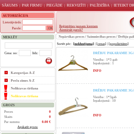
SĀKUMS
PAR FIRMU
PIEGĀDE
REKVIZĪTI
PALĪDZĪBA
IETEIKT 
|
|
|
|
|
AUTORIZĀCIJA
Lietotājvārds:
Reģistrēties jaunam kientam
Parole:
Aizmirsāt paroli?
Nepārtikas preces
/
Saimniecības preces
/
Drēbju pa
MEKLĒT
Sortēt pēc:
[noklusējuma]
|
[cenas]
|
[populāritātes]
Cena: no:
līdz:
DRĒBJU PAKARAMIE 3GA
Vienība : 1*3 gab
Iepakojumā : 1
INFO
Kategorijas A-Z
Preču zīmes A-Z
Noliktavas tīrīšana
DRĒBJU PAKARAMIE 3GAB
Noliktavas tīrīšana
Vienība : 1*3gab
Iepakojumā : 10
GROZS
Preces
0
INFO
Skaits
0
Par summu
0.00 €
Apskatīt grozu