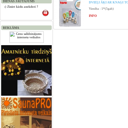
DIENAS JAUTĀJUMS
DVIEĻI ĀĶI AR KNAĢI T
:) Ziniet kādu anekdoti ?
Vienība : 1*(5gab)
INFO
REKLĀMA