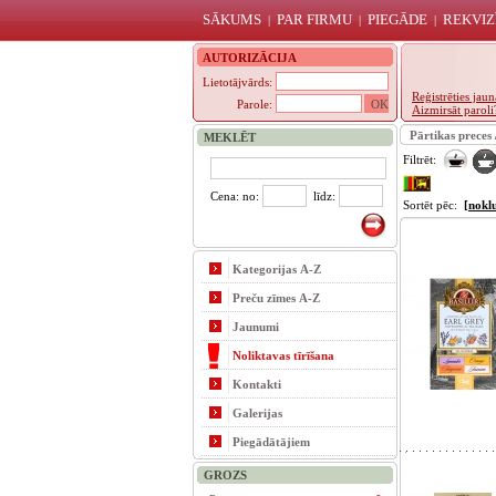
SĀKUMS
PAR FIRMU
PIEGĀDE
REKVIZ
|
|
|
AUTORIZĀCIJA
Lietotājvārds:
Reģistrēties ja
Parole:
Aizmirsāt paroli
Pārtikas preces
MEKLĒT
Filtrēt:
Cena: no:
līdz:
Sortēt pēc:
[nokl
Kategorijas A-Z
Preču zīmes A-Z
Jaunumi
Noliktavas tīrīšana
Kontakti
Galerijas
Piegādātājiem
GROZS