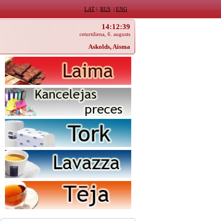
LAT
|
RUS
|
ENG
14:12:39
ceturtdiena, 6. augusts
Askolds, Aisma