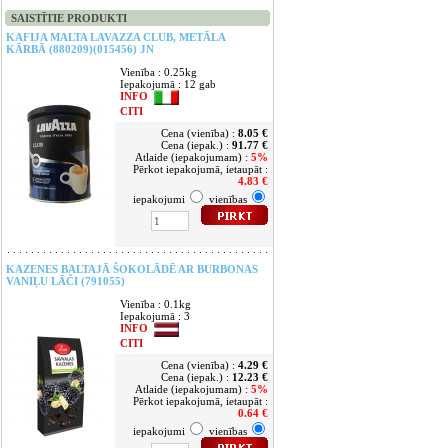
SAISTĪTIE PRODUKTI
KAFIJA MALTA LAVAZZA CLUB, METĀLA
KĀRBĀ (880209)(015456) JN
Vienība : 0.25kg
Iepakojumā : 12 gab
INFO
CITI
Cena (vienība) :
8.05 €
Cena (iepak.) :
91.77 €
Atlaide (iepakojumam) :
5%
Pērkot iepakojumā, ietaupāt :
4.83 €
iepakojumi
vienības
KAZENES BALTAJĀ ŠOKOLĀDĒ AR BURBONAS
VANIĻU LĀČI (791055)
Vienība : 0.1kg
Iepakojumā : 3
INFO
CITI
Cena (vienība) :
4.29 €
Cena (iepak.) :
12.23 €
Atlaide (iepakojumam) :
5%
Pērkot iepakojumā, ietaupāt :
0.64 €
iepakojumi
vienības