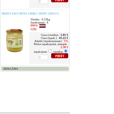
MEDUS EKO BITES GRIĶU ZIEDU (280157)
Vienība : 0.53kg
Iepakojumā : 8
INFO
CITI
Cena (vienība) :
5.95 €
Cena (iepak.) :
45.22 €
Atlaide (iepakojumam) :
5%
Pērkot iepakojumā, ietaupāt :
2.38 €
iepakojumi
vienības
REKLĀMA