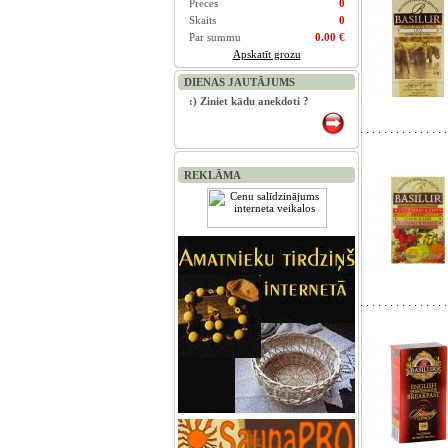
Preces
0
Skaits
0
Par summu
0.00 €
Apskatīt grozu
DIENAS JAUTĀJUMS
:) Ziniet kādu anekdoti ?
REKLĀMA