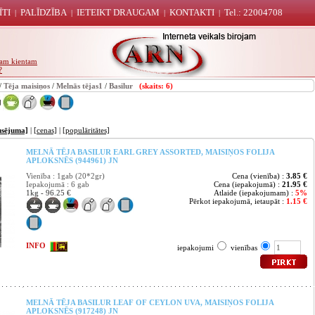
ĪTI
PALĪDZĪBA
IETEIKT DRAUGAM
KONTAKTI
Tel.: 22004708
|
|
|
|
unam kientam
?
/
Tēja maisiņos
/
Melnās tējas1
/
Basilur
(skaits: 6)
usējuma]
|
[cenas]
|
[populāritātes]
MELNĀ TĒJA BASILUR EARL GREY ASSORTED, MAISIŅOS FOLIJA
APLOKSNĒS (944961) JN
Vienība : 1gab (20*2gr)
Cena (vienība) :
3.85 €
Iepakojumā : 6 gab
Cena (iepakojumā) :
21.95 €
1kg - 96.25 €
Atlaide (iepakojumam) :
5%
Pērkot iepakojumā, ietaupāt :
1.15 €
INFO
iepakojumi
vienības
MELNĀ TĒJA BASILUR LEAF OF CEYLON UVA, MAISIŅOS FOLIJA
APLOKSNĒS (917248) JN