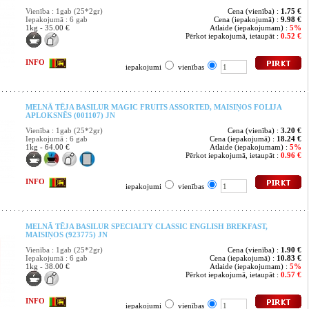
Vienība : 1gab (25*2gr)
Cena (vienība) :
1.75 €
Iepakojumā : 6 gab
Cena (iepakojumā) :
9.98 €
1kg - 35.00 €
Atlaide (iepakojumam) :
5%
Pērkot iepakojumā, ietaupāt :
0.52 €
INFO
iepakojumi
vienības
MELNĀ TĒJA BASILUR MAGIC FRUITS ASSORTED, MAISIŅOS FOLIJA
APLOKSNĒS (001107) JN
Vienība : 1gab (25*2gr)
Cena (vienība) :
3.20 €
Iepakojumā : 6 gab
Cena (iepakojumā) :
18.24 €
1kg - 64.00 €
Atlaide (iepakojumam) :
5%
Pērkot iepakojumā, ietaupāt :
0.96 €
INFO
iepakojumi
vienības
MELNĀ TĒJA BASILUR SPECIALTY CLASSIC ENGLISH BREKFAST,
MAISIŅOS (923775) JN
Vienība : 1gab (25*2gr)
Cena (vienība) :
1.90 €
Iepakojumā : 6 gab
Cena (iepakojumā) :
10.83 €
1kg - 38.00 €
Atlaide (iepakojumam) :
5%
Pērkot iepakojumā, ietaupāt :
0.57 €
INFO
iepakojumi
vienības