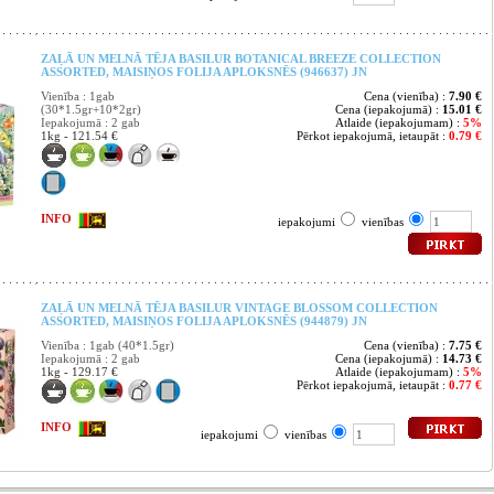
ZAĻĀ UN MELNĀ TĒJA BASILUR BOTANICAL BREEZE COLLECTION
ASSORTED, MAISIŅOS FOLIJA APLOKSNĒS (946637) JN
Vienība : 1gab
Cena (vienība) :
7.90 €
(30*1.5gr+10*2gr)
Cena (iepakojumā) :
15.01 €
Iepakojumā : 2 gab
Atlaide (iepakojumam) :
5%
1kg - 121.54 €
Pērkot iepakojumā, ietaupāt :
0.79 €
INFO
iepakojumi
vienības
ZAĻĀ UN MELNĀ TĒJA BASILUR VINTAGE BLOSSOM COLLECTION
ASSORTED, MAISIŅOS FOLIJA APLOKSNĒS (944879) JN
Vienība : 1gab (40*1.5gr)
Cena (vienība) :
7.75 €
Iepakojumā : 2 gab
Cena (iepakojumā) :
14.73 €
1kg - 129.17 €
Atlaide (iepakojumam) :
5%
Pērkot iepakojumā, ietaupāt :
0.77 €
INFO
iepakojumi
vienības