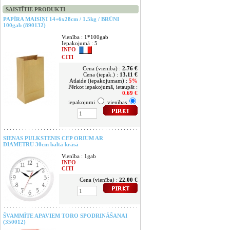
SAISTĪTIE PRODUKTI
PAPĪRA MAISIŅI 14+6x28cm / 1.5kg / BRŪNI
100gab (890132)
Vienība : 1*100gab
Iepakojumā : 5
INFO
CITI
Cena (vienība) :
2.76 €
Cena (iepak.) :
13.11 €
Atlaide (iepakojumam) :
5%
Pērkot iepakojumā, ietaupāt :
0.69 €
iepakojumi
vienības
SIENAS PULKSTENIS CEP ORIUM AR
DIAMETRU 30cm baltā krāsā
Vienība : 1gab
INFO
CITI
Cena (vienība) :
22.00 €
ŠVAMMĪTE APAVIEM TORO SPODRINĀŠANAI
(350012)