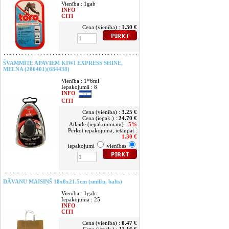
Vienība : 1gab
INFO
CITI
Cena (vienība) :
1.30 €
ŠVAMMĪTE APAVIEM KIWI EXPRESS SHINE,
MELNA (280401)(684438)
Vienība : 1*6ml
Iepakojumā : 8
INFO
CITI
Cena (vienība) :
3.25 €
Cena (iepak.) :
24.70 €
Atlaide (iepakojumam) :
5%
Pērkot iepakojumā, ietaupāt :
1.30 €
iepakojumi
vienības
DĀVANU MAISIŅŠ 18x8x21.5cm (smilšu, balts)
Vienība : 1gab
Iepakojumā : 25
INFO
CITI
Cena (vienība) :
0.47 €