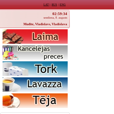
LAT
|
RUS
|
ENG
02:59:34
sestdiena, 8. augusts
Mudīte, Vladislavs, Vladislava