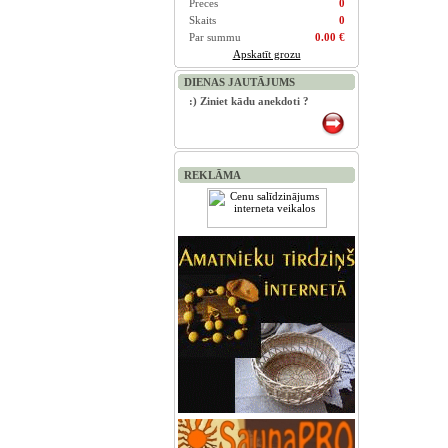
Preces
0
Skaits
0
Par summu
0.00 €
Apskatīt grozu
DIENAS JAUTĀJUMS
:) Ziniet kādu anekdoti ?
REKLĀMA