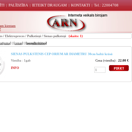
ĪTI
PALĪDZĪBA
IETEIKT DRAUGAM
KONTAKTI
Tel.: 22004708
|
|
|
|
unam kientam
?
es
/
Elektropreces
/
Pulkstieņi
/
Sienas pulksteņi
(skaits: 1)
usējuma]
|
[cenas]
|
[populāritātes]
SIENAS PULKSTENIS CEP ORIUM AR DIAMETRU 30cm baltā krāsā
Vienība : 1gab
Cena (vienība) :
22.00 €
INFO