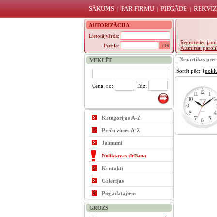
SĀKUMS
PAR FIRMU
PIEGĀDE
REKVIZ
|
|
|
AUTORIZĀCIJA
Lietotājvārds:
Reģistrēties ja
Parole:
Aizmirsāt paroli
Nepārtikas prec
MEKLĒT
Sortēt pēc:
[nokl
Cena: no:
līdz:
Kategorijas A-Z
Preču zīmes A-Z
Jaunumi
Noliktavas tīrīšana
Kontakti
Galerijas
Piegādātājiem
GROZS