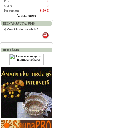
Preces
0
Skaits
0
Par summu
0.00 €
Apskatīt grozu
DIENAS JAUTĀJUMS
:) Ziniet kādu anekdoti ?
REKLĀMA