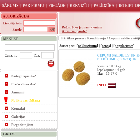
SĀKUMS
PAR FIRMU
PIEGĀDE
REKVIZĪTI
PALĪDZĪBA
IETEIKT 
|
|
|
|
|
AUTORIZĀCIJA
Lietotājvārds:
Reģistrēties jaunam kientam
Parole:
Aizmirsāt paroli?
Pārtikas preces
/
Konditoreja
/
Cepumi saldie vietēj
MEKLĒT
Sortēt pēc:
[noklusējuma]
|
[cenas]
|
[populāritātes]
Cena: no:
līdz:
CEPUMI SALDIE LV UN K
PILDĪJUMU (593673) JN
Vienība : 0.54kg
Iepakojumā : 4 gab
1kg - 15.37 €
Kategorijas A-Z
Preču zīmes A-Z
INFO
Jaunumi
Noliktavas tīrīšana
Kontakti
Galerijas
Piegādātājiem
GROZS