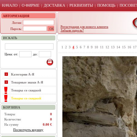
НАЧАЛО
О ФИРМЕ
ДОСТАВКА
РЕКВИЗИТЫ
ПОМОЩЬ
ПОСОВЕТ
|
|
|
|
|
АВТОРИЗАЦИЯ
Логин:
Регистрация для нового клиента
Пароль:
Забыли пароль?
ИСКАТЬ
1
2
3
4
5
6
7
8
9
10
11
12
13
14
15
16
17
Цена: от:
до:
Категории А-Я
Товарные знаки А-Я
Товары со скидкой
Товары со скидкой
КОРЗИНА
Товары
0
Количество
0
На сумму
0.00 €
Посмотреть корзину