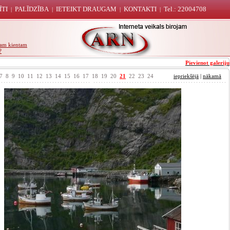
ĪTI
PALĪDZĪBA
IETEIKT DRAUGAM
KONTAKTI
Tel.: 22004708
|
|
|
|
unam kientam
?
Pievienot galeriju
7
8
9
10
11
12
13
14
15
16
17
18
19
20
21
22
23
24
iepriekšējā
|
nākamā