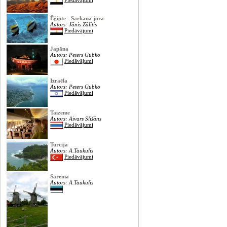
Piedāvājumi
Ēģipte - Sarkanā jūra
Autors: Jānis Zālītis
Piedāvājumi
Japāna
Autors: Peters Gubko
Piedāvājumi
Izraēla
Autors: Peters Gubko
Piedāvājumi
Taizeme
Autors: Aivars Slišāns
Piedāvājumi
Turcija
Autors: A.Taukulis
Piedāvājumi
Sārema
Autors: A.Taukulis