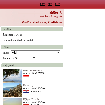
LAT
|
RUS
|
ENG
16:50:13
sestdiena, 8. augusts
Mudīte, Vladislavs, Vladislava
Izvēlne
Šī mēneša TOP 10
Iepriekšējo mēnešu uzvarētāji
Filtrs
Valsts:
Autors:
Ceļojumi
Bali - Indonēzija
Autors: Jānis Zālītis
Horvātija
Autors: Jānis Zālītis
Piedāvājumi
Ēģipte-Dahaba
Autors: Jānis Zālītis