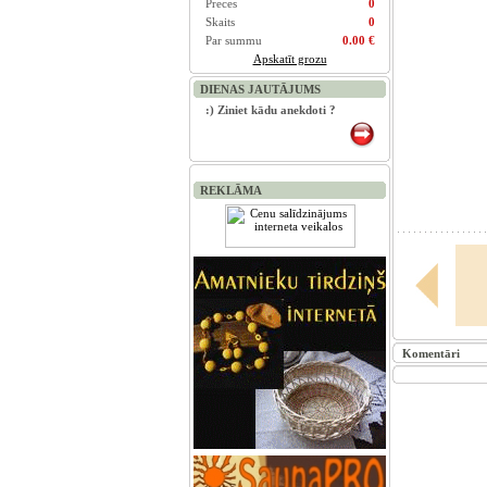
Preces
0
Skaits
0
Par summu
0.00 €
Apskatīt grozu
DIENAS JAUTĀJUMS
:) Ziniet kādu anekdoti ?
REKLĀMA
Komentāri