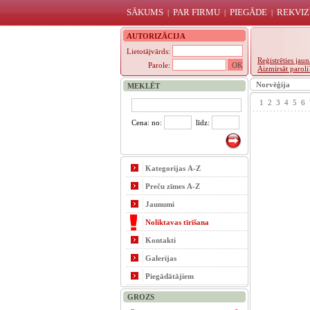
SĀKUMS
PAR FIRMU
PIEGĀDE
REKVIZ
|
|
|
AUTORIZĀCIJA
Lietotājvārds:
Reģistrēties ja
Parole:
Aizmirsāt paroli
Norvēģija
MEKLĒT
1
2
3
4
5
6
Cena: no:
līdz:
Kategorijas A-Z
Preču zīmes A-Z
Jaunumi
Noliktavas tīrīšana
Kontakti
Galerijas
Piegādātājiem
GROZS