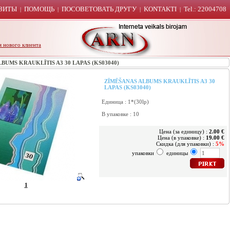
ЗИТЫ
ПОМОЩЬ
ПОСОВЕТОВАТЬ ДРУГУ
KONTAKTI
Tel.: 22004708
|
|
|
|
я нового клиента
UMS KRAUKLĪTIS A3 30 LAPAS (KS03040)
ZĪMĒŠANAS ALBUMS KRAUKLĪTIS A3 30
LAPAS (KS03040)
Единица : 1*(30lp)
В упаковке : 10
Цена (за единицу) :
2.00 €
Цена (в упаковке) :
19.00 €
Скидка (для упаковки) :
5%
упаковки
единицы
1