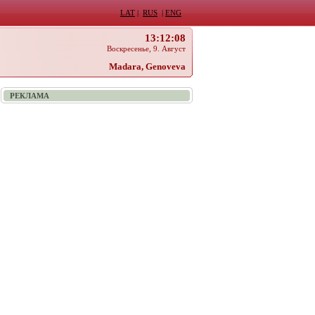
LAT
|
RUS
|
ENG
13:12:08
Воскресенье, 9. Август
Madara, Genoveva
РЕКЛАМА