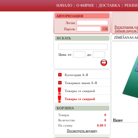
НАЧАЛО
О ФИРМЕ
ДОСТАВКА
РЕКВИ
|
|
|
АВТОРИЗАЦИЯ
Логин:
Регистрация дл
Пароль:
Забыли пароль?
ZĪMĒŠANAS ALB
ИСКАТЬ
Цена: от:
до:
Категории А-Я
Товарные знаки А-Я
Товары со скидкой
Товары со скидкой
КОРЗИНА
Товары
0
Назад
Количество
0
На сумму
0.00 €
Посмотреть корзину