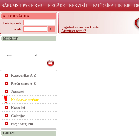
SĀKUMS
PAR FIRMU
PIEGĀDE
REKVIZĪTI
PALĪDZĪBA
IETEIKT 
|
|
|
|
|
AUTORIZĀCIJA
Lietotājvārds:
Reģistrēties jaunam kientam
Parole:
Aizmirsāt paroli?
MEKLĒT
Cena: no:
līdz:
Kategorijas A-Z
Preču zīmes A-Z
Jaunumi
Noliktavas tīrīšana
Kontakti
Galerijas
Piegādātājiem
GROZS