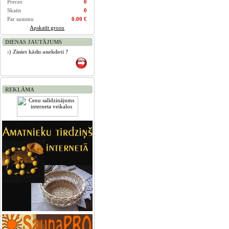
Preces
0
Skaits
0
Par summu
0.00 €
Apskatīt grozu
DIENAS JAUTĀJUMS
:) Ziniet kādu anekdoti ?
REKLĀMA