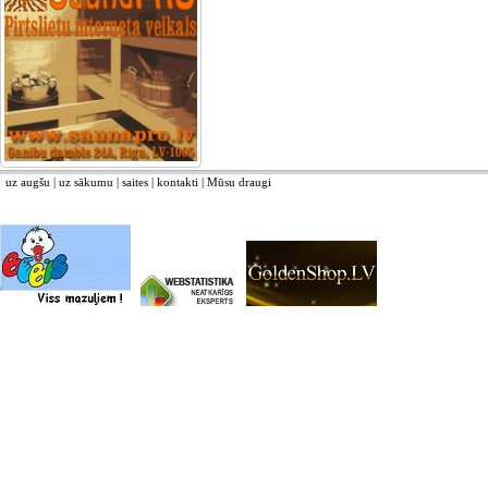
uz augšu
|
uz sākumu
|
saites
|
kontakti
|
Mūsu draugi