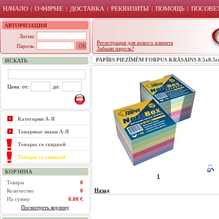
НАЧАЛО
О ФИРМЕ
ДОСТАВКА
РЕКВИЗИТЫ
ПОМОЩЬ
ПОСОВЕТ
|
|
|
|
|
АВТОРИЗАЦИЯ
Логин:
Регистрация для нового клиента
Пароль:
Забыли пароль?
PAPĪRS PIEZĪMĒM FORPUS KRĀSAINS 8.5x8.5c
ИСКАТЬ
Цена: от:
до:
Категории А-Я
Товарные знаки А-Я
Товары со скидкой
Товары со скидкой
КОРЗИНА
1
Товары
0
Назад
Количество
0
На сумму
0.00 €
Посмотреть корзину