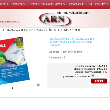
ЗИТЫ
ПОМОЩЬ
ПОСОВЕТОВАТЬ ДРУГУ
KONTAKTI
Tel.: 22004708
|
|
|
|
я нового клиента
ILC 38x21.2mm 100 LOKSNES /65 UZLĪMES LOKSNĒ (AP1283)
UZLĪMES APLI ILC 38x21.2mm 100
LOKSNES /65 UZLĪMES LOKSNĒ
(AP1283)
Единица : 1gab(100*65gab)
В упаковке : 5
Цена (за единицу) :
22.99 €
Цена (в упаковке) :
109.20 €
Скидка (для упаковки) :
5%
упаковки
единицы
1