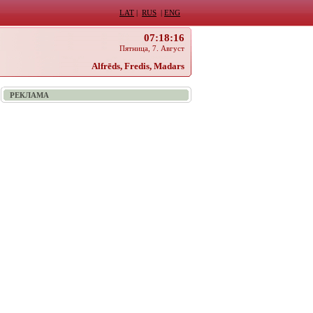
LAT
|
RUS
|
ENG
07:18:16
Пятница, 7. Август
Alfrēds, Fredis, Madars
РЕКЛАМА