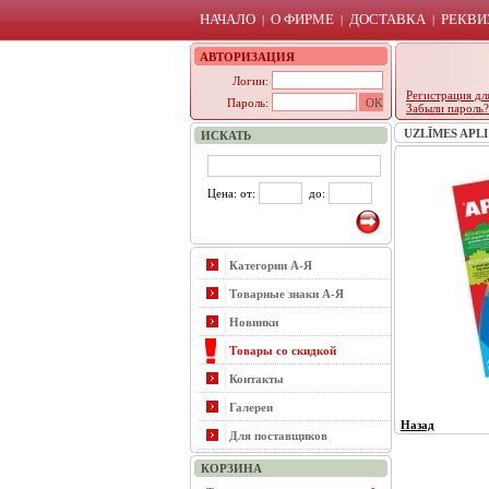
НАЧАЛО
О ФИРМЕ
ДОСТАВКА
РЕКВИ
|
|
|
АВТОРИЗАЦИЯ
Логин:
Регистрация дл
Пароль:
Забыли пароль?
UZLĪMES APLI 
ИСКАТЬ
Цена: от:
до:
Категории А-Я
Товарные знаки А-Я
Новинки
Товары со скидкой
Контакты
Галереи
Назад
Для поставщиков
КОРЗИНА